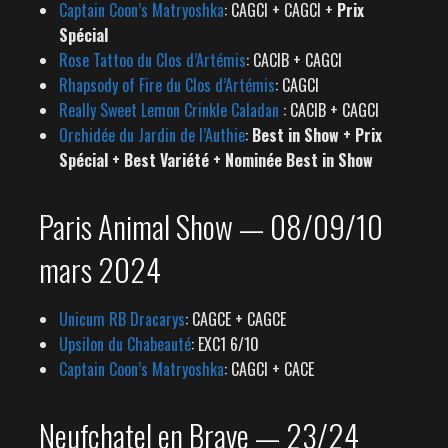
Captain Coon’s Matryoshka
: CAGCI + CAGCI +
Prix
Spécial
Rose Tattoo du Clos d’Artémis
: CACIB + CAGCI
Rhapsody of Fire du Clos d’Artémis
: CAGCI
Really Sweet Lemon Crinkle Caladan
: CACIB + CAGCI
Orchidée du Jardin de l’Authie
:
Best in Show + Prix
Spécial + Best Variété + Nominée Best in Show
Paris Animal Show — 08/09/10
mars 2024
Unicum RB Dracarys
: CAGCE + CAGCE
Upsilon du Chabeauté
: EXC1 6/10
Captain Coon’s Matryoshka
: CAGCI + CACE
Neufchatel en Braye — 23/24