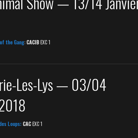
nimal Show — 13/14 Janvie
 of the Gang
:
CACIB
EXC 1
ie-Les-Lys — 03/04
 2018
 des Loups:
CAC
EXC 1