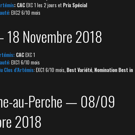
Artémis
: CAC
EXC 1 les 2 jours et
Prix Spécial
auté
: EXC2 6/10 mois
— 18 Novembre 2018
Artémis:
CAC
EXC 1
auté
: EXC1 6/10 mois
du Clos d’Artémis
: EXC1 6/10 mois,
Best Variété
,
Nomination Best in
ne-au-Perche — 08/09
re 2018