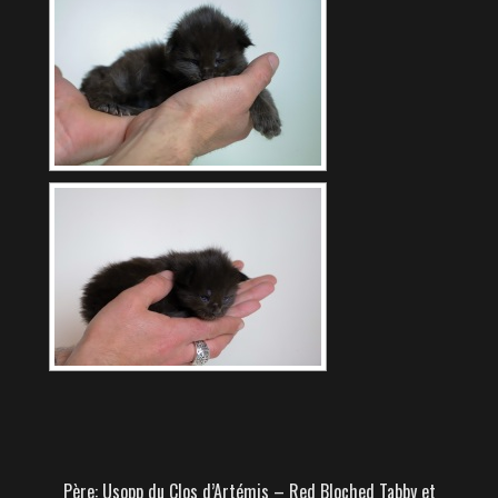
Père: Usopp du Clos d’Artémis – Red Bloched Tabby et