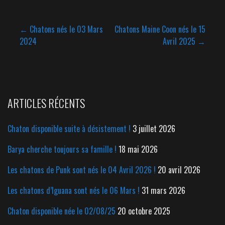
← Chatons nés le 03 Mars
Chatons Maine Coon nés le 15
2024
Avril 2025 →
N
a
v
ARTICLES RÉCENTS
i
Chaton disponible suite à désistement !
3 juillet 2026
g
Barya cherche toujours sa famille !
18 mai 2026
a
Les chatons de Punk sont nés le 04 Avril 2026 !
20 avril 2026
t
Les chatons d’Iguana sont nés le 06 Mars !
31 mars 2026
i
Chaton disponible née le 02/08/25
20 octobre 2025
o